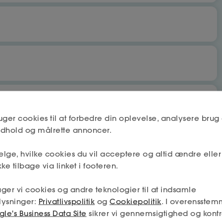
bet
Nej
uger cookies til at forbedre din oplevelse, analysere brug 
indhold og målrette annoncer.
lge, hvilke cookies du vil acceptere og altid ændre elle
Næste
Nej
ke tilbage via linket i footeren.
 få fradrag og dagpenge.
ger vi cookies og andre teknologier til at indsamle
mskab må deles mellem a-kassen og fagforeningen (hvis jeg
lysninger:
Privatlivspolitik
og
Cookiepolitik
. I overensstem
min tilladelse – og så får jeg den absolut bedste hjælp.
Næste
le's Business Data Site
sikrer vi gennemsigtighed og kontr