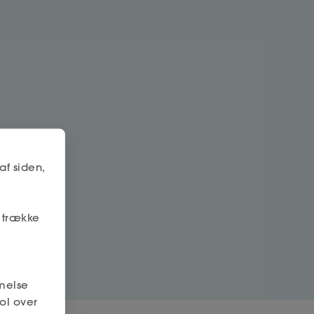
af siden,
r trække
melse
ol over