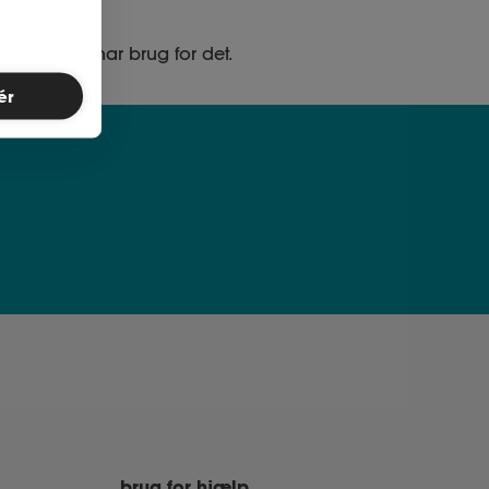
ed, når du har brug for det.
ér
brug for hjælp