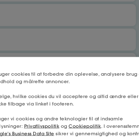
bet
Nej
uger cookies til at forbedre din oplevelse, analysere brug 
indhold og målrette annoncer.
lge, hvilke cookies du vil acceptere og altid ændre elle
Næste
Nej
ke tilbage via linket i footeren.
 få fradrag og dagpenge.
ger vi cookies og andre teknologier til at indsamle
mskab må deles mellem a-kassen og fagforeningen (hvis jeg
lysninger:
Privatlivspolitik
og
Cookiepolitik
. I overensstem
min tilladelse – og så får jeg den absolut bedste hjælp.
Næste
le's Business Data Site
sikrer vi gennemsigtighed og kontr