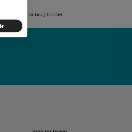
ed, når du har brug for det.
ér
brug for hjælp