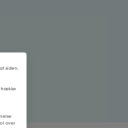
af siden,
r trække
melse
ol over