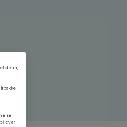
af siden,
r trække
melse
ol over