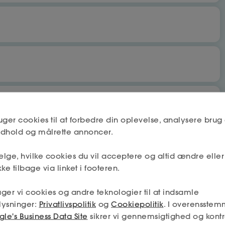
bet
Nej
uger cookies til at forbedre din oplevelse, analysere brug 
indhold og målrette annoncer.
lge, hvilke cookies du vil acceptere og altid ændre elle
Næste
Nej
ke tilbage via linket i footeren.
 få fradrag og dagpenge.
ger vi cookies og andre teknologier til at indsamle
mskab må deles mellem a-kassen og fagforeningen (hvis jeg
lysninger:
Privatlivspolitik
og
Cookiepolitik
. I overensstem
min tilladelse – og så får jeg den absolut bedste hjælp.
Næste
le's Business Data Site
sikrer vi gennemsigtighed og kontr