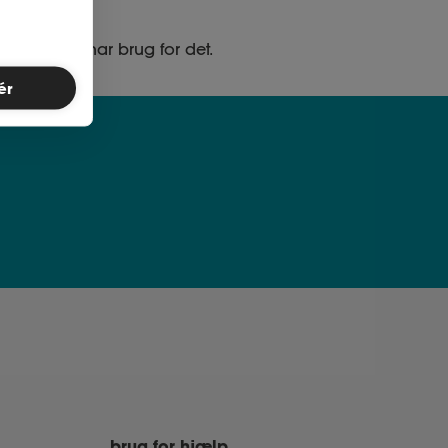
ed, når du har brug for det.
ér
brug for hjælp