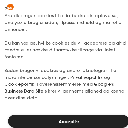
Snak med en rådgiver
Ase.dk bruger cookies til at forbedre din oplevelse,
analysere brug af siden, tilpasse indhold og målrette
annoncer.
1. Din situation
Du kan vælge, hvilke cookies du vil acceptere og altid
Vælg den situation, der passer bedst til dig.
ændre eller trække dit samtykke tilbage via linket i
footeren.
Jeg er i job
Jeg er ledig
Sådan bruger vi cookies og andre teknologier til at
Jeg er selvstændig
Jeg studerer
indsamle personoplysninger:
Privatlivspolitik
og
Cookiepolitik
. I overensstemmelse med
Google's
Business Data Site
sikrer vi gennemsigtighed og kontrol
over dine data.
Se priser
Acceptér
2. Valg af medlemskab