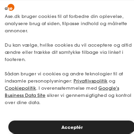
Snak med en rådgiver
Ase.dk bruger cookies til at forbedre din oplevelse,
analysere brug af siden, tilpasse indhold og målrette
annoncer.
1. Din situation
Du kan vælge, hvilke cookies du vil acceptere og altid
Vælg den situation, der passer bedst til dig.
ændre eller trække dit samtykke tilbage via linket i
footeren.
Jeg er i job
Jeg er ledig
Sådan bruger vi cookies og andre teknologier til at
Jeg er selvstændig
Jeg studerer
indsamle personoplysninger:
Privatlivspolitik
og
Cookiepolitik
. I overensstemmelse med
Google's
Business Data Site
sikrer vi gennemsigtighed og kontrol
over dine data.
Se priser
Acceptér
2. Valg af medlemskab