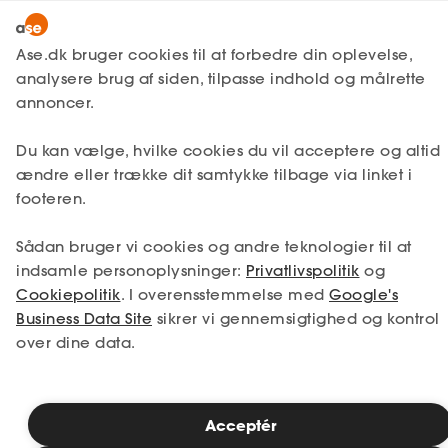
Snak med en rådgiver
Ase.dk bruger cookies til at forbedre din oplevelse,
analysere brug af siden, tilpasse indhold og målrette
annoncer.
1. Din situation
Du kan vælge, hvilke cookies du vil acceptere og altid
Vælg den situation, der passer bedst til dig.
ændre eller trække dit samtykke tilbage via linket i
footeren.
Jeg er i job
Jeg er ledig
Sådan bruger vi cookies og andre teknologier til at
Jeg er selvstændig
Jeg studerer
indsamle personoplysninger:
Privatlivspolitik
og
Cookiepolitik
. I overensstemmelse med
Google's
Business Data Site
sikrer vi gennemsigtighed og kontrol
over dine data.
Se priser
Acceptér
2. Valg af medlemskab