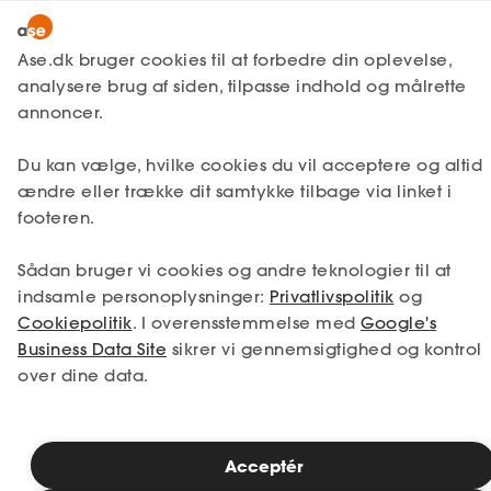
Snak med en rådgiver
Ase.dk bruger cookies til at forbedre din oplevelse,
analysere brug af siden, tilpasse indhold og målrette
annoncer.
1. Din situation
Du kan vælge, hvilke cookies du vil acceptere og altid
Vælg den situation, der passer bedst til dig.
ændre eller trække dit samtykke tilbage via linket i
footeren.
Jeg er i job
Jeg er ledig
Sådan bruger vi cookies og andre teknologier til at
Jeg er selvstændig
Jeg studerer
indsamle personoplysninger:
Privatlivspolitik
og
Cookiepolitik
. I overensstemmelse med
Google's
Business Data Site
sikrer vi gennemsigtighed og kontrol
over dine data.
Se priser
Acceptér
2. Valg af medlemskab