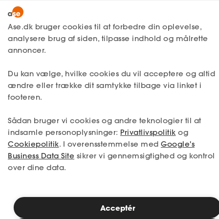
Snak med en rådgiver
Ase.dk bruger cookies til at forbedre din oplevelse,
analysere brug af siden, tilpasse indhold og målrette
annoncer.
1. Din situation
Du kan vælge, hvilke cookies du vil acceptere og altid
Vælg den situation, der passer bedst til dig.
ændre eller trække dit samtykke tilbage via linket i
footeren.
Jeg er i job
Jeg er ledig
Sådan bruger vi cookies og andre teknologier til at
Jeg er selvstændig
Jeg studerer
indsamle personoplysninger:
Privatlivspolitik
og
Cookiepolitik
. I overensstemmelse med
Google's
Business Data Site
sikrer vi gennemsigtighed og kontrol
over dine data.
Se priser
Acceptér
2. Valg af medlemskab