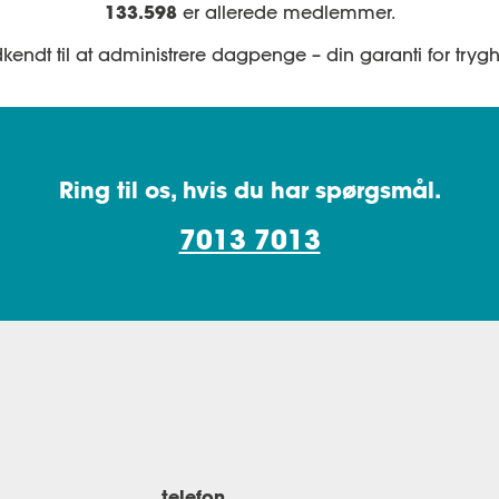
133.598
er allerede medlemmer.
Nej
ntonummer
kendt til at administrere dagpenge – din garanti for trygh
Ring til os, hvis du har spørgsmål.
ud og nyheder fra
Ase
og deres fordelspartnere. Det er
lspartnere
her
.
Pr. kvartal
7013 7013
Nej
Meld dig ind
bage på MitAse.dk eller ved at kontakte os via e-mail:
er info om din indmeldelse.
elsen af dine oplysninger er vigtigt for os.
Læs mere her.
telefon