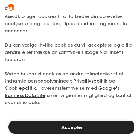
Snak med en rådgiver
Ase.dk bruger cookies til at forbedre din oplevelse,
analysere brug af siden, tilpasse indhold og målrette
annoncer.
1. Din situation
Du kan vælge, hvilke cookies du vil acceptere og altid
Vælg den situation, der passer bedst til dig.
ændre eller trække dit samtykke tilbage via linket i
footeren.
Jeg er i job
Jeg er ledig
Sådan bruger vi cookies og andre teknologier til at
Jeg er selvstændig
Jeg studerer
indsamle personoplysninger:
Privatlivspolitik
og
Cookiepolitik
. I overensstemmelse med
Google's
Business Data Site
sikrer vi gennemsigtighed og kontrol
over dine data.
Se priser
Acceptér
2. Valg af medlemskab