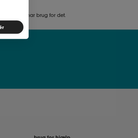
ed, når du har brug for det.
ér
brug for hjælp