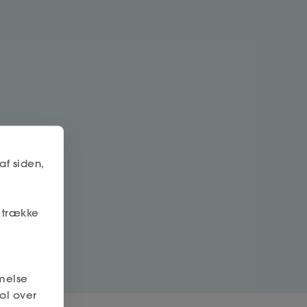
af siden,
r trække
melse
ol over