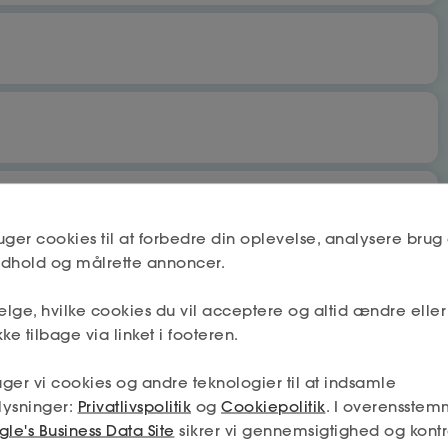
bet
Nej
uger cookies til at forbedre din oplevelse, analysere brug 
indhold og målrette annoncer.
lge, hvilke cookies du vil acceptere og altid ændre elle
Næste
Nej
ke tilbage via linket i footeren.
 få fradrag og dagpenge.
ger vi cookies og andre teknologier til at indsamle
mskab må deles mellem a-kassen og fagforeningen (hvis jeg
lysninger:
Privatlivspolitik
og
Cookiepolitik
. I overensstem
min tilladelse – og så får jeg den absolut bedste hjælp.
Næste
le's Business Data Site
sikrer vi gennemsigtighed og kontr