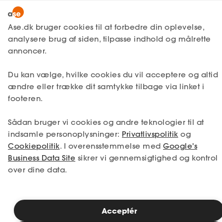
Snak med en rådgiver
Ase.dk bruger cookies til at forbedre din oplevelse,
analysere brug af siden, tilpasse indhold og målrette
annoncer.
1. Din situation
Du kan vælge, hvilke cookies du vil acceptere og altid
Vælg den situation, der passer bedst til dig.
ændre eller trække dit samtykke tilbage via linket i
footeren.
Jeg er i job
Jeg er ledig
Sådan bruger vi cookies og andre teknologier til at
Jeg er selvstændig
Jeg studerer
indsamle personoplysninger:
Privatlivspolitik
og
Cookiepolitik
. I overensstemmelse med
Google's
Business Data Site
sikrer vi gennemsigtighed og kontrol
over dine data.
Se priser
Acceptér
2. Valg af medlemskab