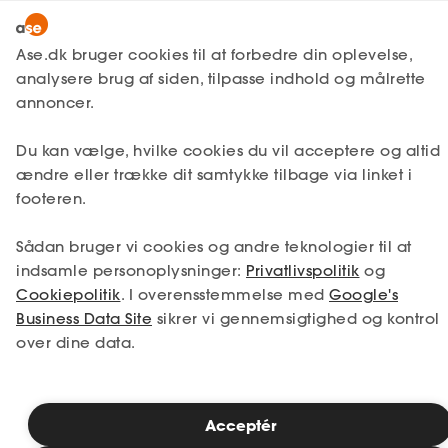
Snak med en rådgiver
Ase.dk bruger cookies til at forbedre din oplevelse,
analysere brug af siden, tilpasse indhold og målrette
annoncer.
1. Din situation
Du kan vælge, hvilke cookies du vil acceptere og altid
Vælg den situation, der passer bedst til dig.
ændre eller trække dit samtykke tilbage via linket i
footeren.
Jeg er i job
Jeg er ledig
Sådan bruger vi cookies og andre teknologier til at
Jeg er selvstændig
Jeg studerer
indsamle personoplysninger:
Privatlivspolitik
og
Cookiepolitik
. I overensstemmelse med
Google's
Business Data Site
sikrer vi gennemsigtighed og kontrol
over dine data.
Se priser
Acceptér
2. Valg af medlemskab