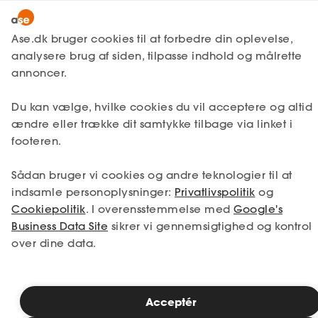
Snak med en rådgiver
Ase.dk bruger cookies til at forbedre din oplevelse,
analysere brug af siden, tilpasse indhold og målrette
annoncer.
1. Din situation
Du kan vælge, hvilke cookies du vil acceptere og altid
Vælg den situation, der passer bedst til dig.
ændre eller trække dit samtykke tilbage via linket i
footeren.
Jeg er i job
Jeg er ledig
Sådan bruger vi cookies og andre teknologier til at
Jeg er selvstændig
Jeg studerer
indsamle personoplysninger:
Privatlivspolitik
og
Cookiepolitik
. I overensstemmelse med
Google's
Business Data Site
sikrer vi gennemsigtighed og kontrol
over dine data.
Se priser
Acceptér
2. Valg af medlemskab