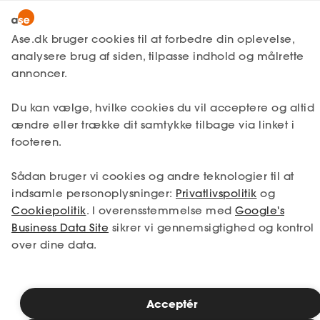
Snak med en rådgiver
Ase.dk bruger cookies til at forbedre din oplevelse,
analysere brug af siden, tilpasse indhold og målrette
annoncer.
1. Din situation
Du kan vælge, hvilke cookies du vil acceptere og altid
Vælg den situation, der passer bedst til dig.
ændre eller trække dit samtykke tilbage via linket i
footeren.
Jeg er i job
Jeg er ledig
Sådan bruger vi cookies og andre teknologier til at
Jeg er selvstændig
Jeg studerer
indsamle personoplysninger:
Privatlivspolitik
og
Cookiepolitik
. I overensstemmelse med
Google's
Business Data Site
sikrer vi gennemsigtighed og kontrol
over dine data.
Se priser
Acceptér
2. Valg af medlemskab