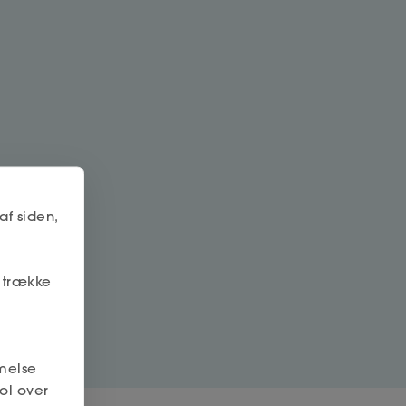
af siden,
r trække
melse
ol over