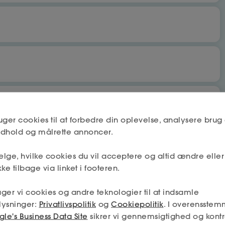
bet
Nej
uger cookies til at forbedre din oplevelse, analysere brug 
indhold og målrette annoncer.
lge, hvilke cookies du vil acceptere og altid ændre elle
Næste
Nej
ke tilbage via linket i footeren.
 få fradrag og dagpenge.
ger vi cookies og andre teknologier til at indsamle
mskab må deles mellem a-kassen og fagforeningen (hvis jeg
lysninger:
Privatlivspolitik
og
Cookiepolitik
. I overensstem
min tilladelse – og så får jeg den absolut bedste hjælp.
Næste
le's Business Data Site
sikrer vi gennemsigtighed og kontr