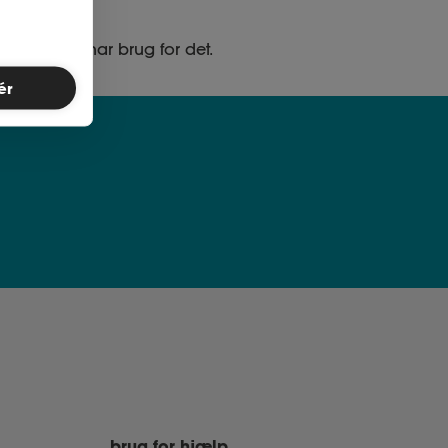
ed, når du har brug for det.
ér
brug for hjælp