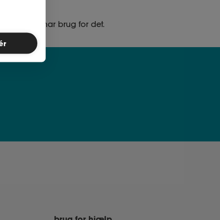
ed, når du har brug for det.
ér
brug for hjælp