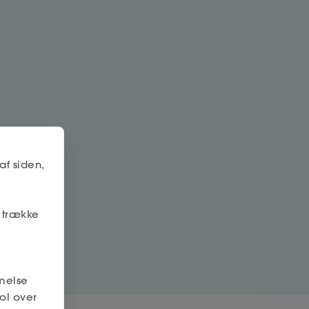
af siden,
r trække
melse
ol over