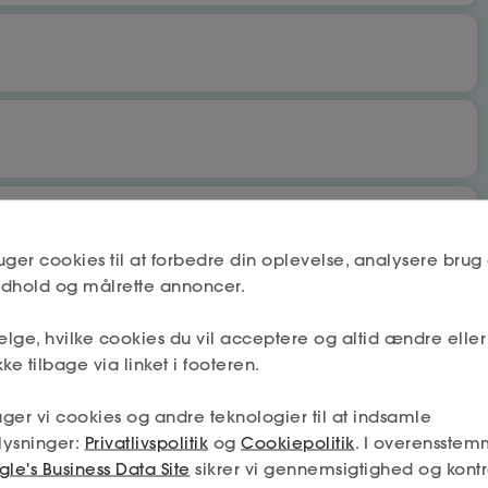
bet
Nej
uger cookies til at forbedre din oplevelse, analysere brug 
indhold og målrette annoncer.
lge, hvilke cookies du vil acceptere og altid ændre elle
Næste
Nej
ke tilbage via linket i footeren.
 få fradrag og dagpenge.
ger vi cookies og andre teknologier til at indsamle
mskab må deles mellem a-kassen og fagforeningen (hvis jeg
lysninger:
Privatlivspolitik
og
Cookiepolitik
. I overensstem
min tilladelse – og så får jeg den absolut bedste hjælp.
Næste
le's Business Data Site
sikrer vi gennemsigtighed og kontr