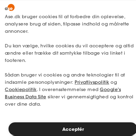
Snak med en rådgiver
Ase.dk bruger cookies til at forbedre din oplevelse,
analysere brug af siden, tilpasse indhold og målrette
annoncer.
1. Din situation
Du kan vælge, hvilke cookies du vil acceptere og altid
Vælg den situation, der passer bedst til dig.
ændre eller trække dit samtykke tilbage via linket i
footeren.
Jeg er i job
Jeg er ledig
Sådan bruger vi cookies og andre teknologier til at
Jeg er selvstændig
Jeg studerer
indsamle personoplysninger:
Privatlivspolitik
og
Cookiepolitik
. I overensstemmelse med
Google's
Business Data Site
sikrer vi gennemsigtighed og kontrol
over dine data.
Se priser
Acceptér
2. Valg af medlemskab