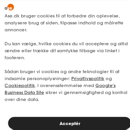
Snak med en rådgiver
Ase.dk bruger cookies til at forbedre din oplevelse,
analysere brug af siden, tilpasse indhold og målrette
annoncer.
1. Din situation
Du kan vælge, hvilke cookies du vil acceptere og altid
Vælg den situation, der passer bedst til dig.
ændre eller trække dit samtykke tilbage via linket i
footeren.
Jeg er i job
Jeg er ledig
Sådan bruger vi cookies og andre teknologier til at
Jeg er selvstændig
Jeg studerer
indsamle personoplysninger:
Privatlivspolitik
og
Cookiepolitik
. I overensstemmelse med
Google's
Business Data Site
sikrer vi gennemsigtighed og kontrol
over dine data.
Se priser
Acceptér
2. Valg af medlemskab