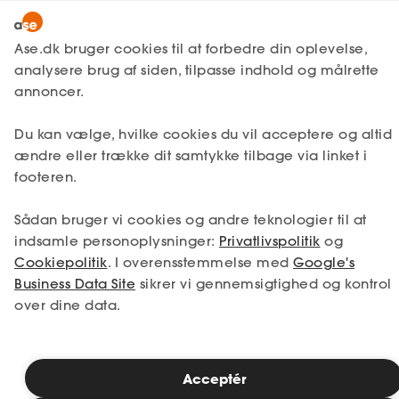
Snak med en rådgiver
Ase.dk bruger cookies til at forbedre din oplevelse,
analysere brug af siden, tilpasse indhold og målrette
annoncer.
1. Din situation
Du kan vælge, hvilke cookies du vil acceptere og altid
Vælg den situation, der passer bedst til dig.
ændre eller trække dit samtykke tilbage via linket i
footeren.
Jeg er i job
Jeg er ledig
Sådan bruger vi cookies og andre teknologier til at
Jeg er selvstændig
Jeg studerer
indsamle personoplysninger:
Privatlivspolitik
og
Cookiepolitik
. I overensstemmelse med
Google's
Business Data Site
sikrer vi gennemsigtighed og kontrol
over dine data.
Se priser
Acceptér
2. Valg af medlemskab