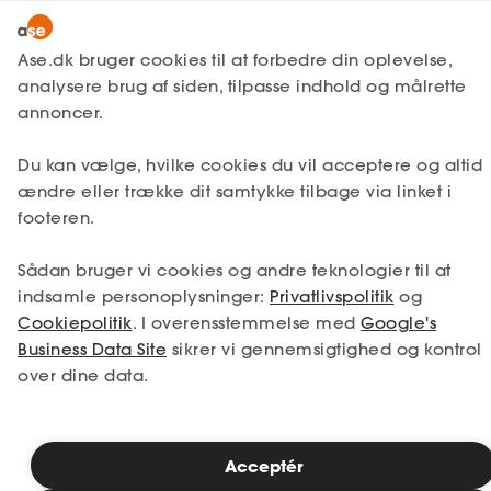
Snak med en rådgiver
Ase.dk bruger cookies til at forbedre din oplevelse,
analysere brug af siden, tilpasse indhold og målrette
annoncer.
1. Din situation
Du kan vælge, hvilke cookies du vil acceptere og altid
Vælg den situation, der passer bedst til dig.
ændre eller trække dit samtykke tilbage via linket i
footeren.
Jeg er i job
Jeg er ledig
Sådan bruger vi cookies og andre teknologier til at
Jeg er selvstændig
Jeg studerer
indsamle personoplysninger:
Privatlivspolitik
og
Cookiepolitik
. I overensstemmelse med
Google's
Business Data Site
sikrer vi gennemsigtighed og kontrol
over dine data.
Se priser
Acceptér
2. Valg af medlemskab