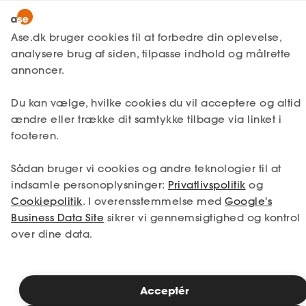
Snak med en rådgiver
Ase.dk bruger cookies til at forbedre din oplevelse,
analysere brug af siden, tilpasse indhold og målrette
annoncer.
1. Din situation
Du kan vælge, hvilke cookies du vil acceptere og altid
Vælg den situation, der passer bedst til dig.
ændre eller trække dit samtykke tilbage via linket i
footeren.
Jeg er i job
Jeg er ledig
Sådan bruger vi cookies og andre teknologier til at
Jeg er selvstændig
Jeg studerer
indsamle personoplysninger:
Privatlivspolitik
og
Cookiepolitik
. I overensstemmelse med
Google's
Business Data Site
sikrer vi gennemsigtighed og kontrol
over dine data.
Se priser
Acceptér
2. Valg af medlemskab