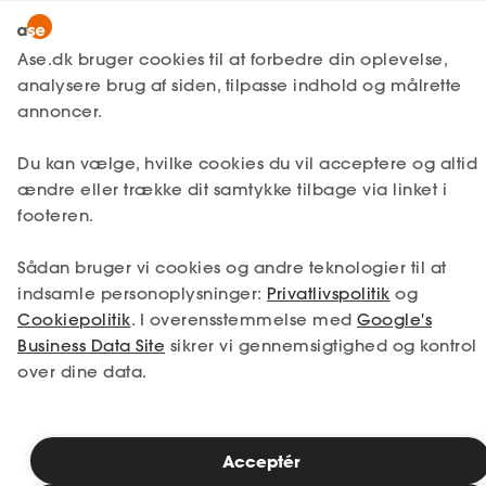
Snak med en rådgiver
Ase.dk bruger cookies til at forbedre din oplevelse,
analysere brug af siden, tilpasse indhold og målrette
annoncer.
1. Din situation
Du kan vælge, hvilke cookies du vil acceptere og altid
Vælg den situation, der passer bedst til dig.
ændre eller trække dit samtykke tilbage via linket i
footeren.
Jeg er i job
Jeg er ledig
Sådan bruger vi cookies og andre teknologier til at
Jeg er selvstændig
Jeg studerer
indsamle personoplysninger:
Privatlivspolitik
og
Cookiepolitik
. I overensstemmelse med
Google's
Business Data Site
sikrer vi gennemsigtighed og kontrol
over dine data.
Se priser
Acceptér
2. Valg af medlemskab