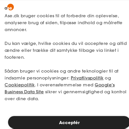
Snak med en rådgiver
Ase.dk bruger cookies til at forbedre din oplevelse,
analysere brug af siden, tilpasse indhold og målrette
annoncer.
1. Din situation
Du kan vælge, hvilke cookies du vil acceptere og altid
Vælg den situation, der passer bedst til dig.
ændre eller trække dit samtykke tilbage via linket i
footeren.
Jeg er i job
Jeg er ledig
Sådan bruger vi cookies og andre teknologier til at
Jeg er selvstændig
Jeg studerer
indsamle personoplysninger:
Privatlivspolitik
og
Cookiepolitik
. I overensstemmelse med
Google's
Business Data Site
sikrer vi gennemsigtighed og kontrol
over dine data.
Se priser
Acceptér
2. Valg af medlemskab