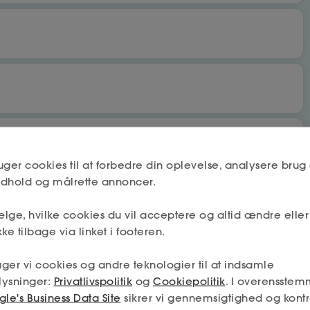
bet
Nej
uger cookies til at forbedre din oplevelse, analysere brug 
indhold og målrette annoncer.
lge, hvilke cookies du vil acceptere og altid ændre elle
Næste
Nej
ke tilbage via linket i footeren.
 få fradrag og dagpenge.
ger vi cookies og andre teknologier til at indsamle
mskab må deles mellem a-kassen og fagforeningen (hvis jeg
lysninger:
Privatlivspolitik
og
Cookiepolitik
. I overensstem
min tilladelse – og så får jeg den absolut bedste hjælp.
Næste
le's Business Data Site
sikrer vi gennemsigtighed og kontr