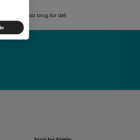
ed, når du har brug for det.
ér
brug for hjælp