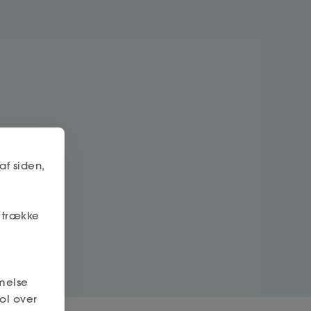
af siden,
r trække
melse
ol over