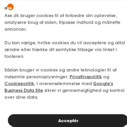
Snak med en rådgiver
Ase.dk bruger cookies til at forbedre din oplevelse,
analysere brug af siden, tilpasse indhold og målrette
annoncer.
1. Din situation
Du kan vælge, hvilke cookies du vil acceptere og altid
Vælg den situation, der passer bedst til dig.
ændre eller trække dit samtykke tilbage via linket i
footeren.
Jeg er i job
Jeg er ledig
Sådan bruger vi cookies og andre teknologier til at
Jeg er selvstændig
Jeg studerer
indsamle personoplysninger:
Privatlivspolitik
og
Cookiepolitik
. I overensstemmelse med
Google's
Business Data Site
sikrer vi gennemsigtighed og kontrol
over dine data.
Se priser
Acceptér
2. Valg af medlemskab