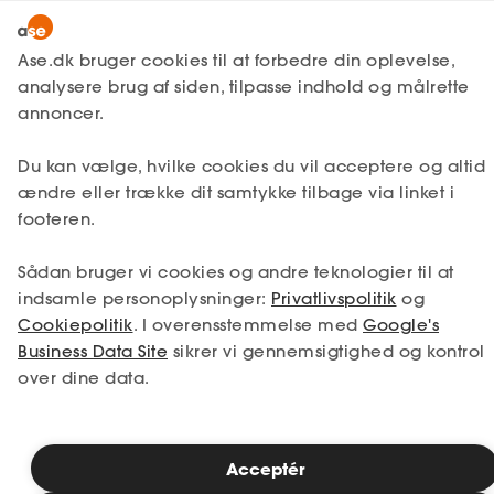
Snak med en rådgiver
Ase.dk bruger cookies til at forbedre din oplevelse,
analysere brug af siden, tilpasse indhold og målrette
annoncer.
1. Din situation
Du kan vælge, hvilke cookies du vil acceptere og altid
Vælg den situation, der passer bedst til dig.
ændre eller trække dit samtykke tilbage via linket i
footeren.
Jeg er i job
Jeg er ledig
Sådan bruger vi cookies og andre teknologier til at
Jeg er selvstændig
Jeg studerer
indsamle personoplysninger:
Privatlivspolitik
og
Cookiepolitik
. I overensstemmelse med
Google's
Business Data Site
sikrer vi gennemsigtighed og kontrol
over dine data.
Se priser
Acceptér
2. Valg af medlemskab