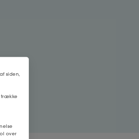
af siden,
r trække
melse
ol over