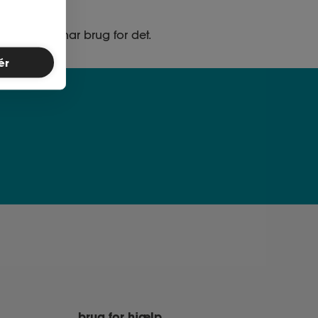
ed, når du har brug for det.
ér
brug for hjælp