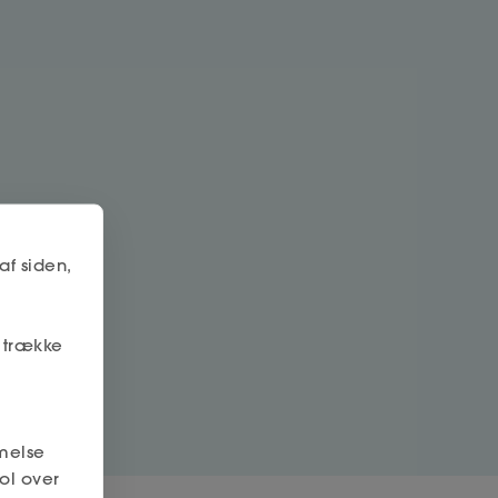
af siden,
r trække
melse
ol over