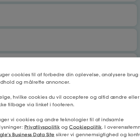
bet
Nej
uger cookies til at forbedre din oplevelse, analysere brug 
indhold og målrette annoncer.
lge, hvilke cookies du vil acceptere og altid ændre elle
Næste
Nej
ke tilbage via linket i footeren.
 få fradrag og dagpenge.
ger vi cookies og andre teknologier til at indsamle
mskab må deles mellem a-kassen og fagforeningen (hvis jeg
lysninger:
Privatlivspolitik
og
Cookiepolitik
. I overensstem
min tilladelse – og så får jeg den absolut bedste hjælp.
Næste
le's Business Data Site
sikrer vi gennemsigtighed og kontr