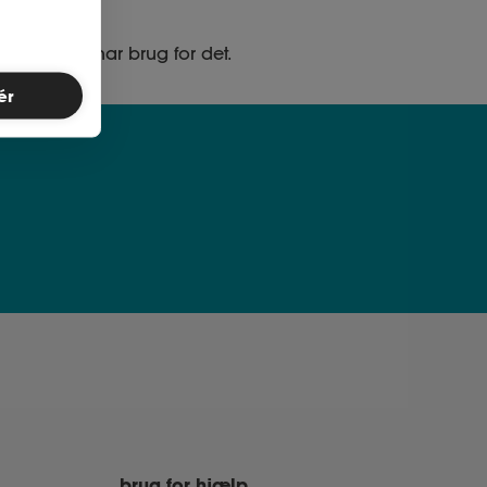
ed, når du har brug for det.
ér
brug for hjælp