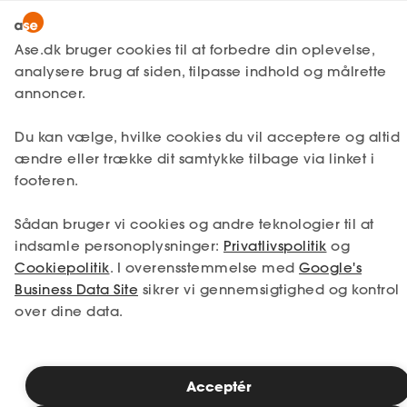
Snak med en rådgiver
Ase.dk bruger cookies til at forbedre din oplevelse,
analysere brug af siden, tilpasse indhold og målrette
annoncer.
1. Din situation
Du kan vælge, hvilke cookies du vil acceptere og altid
Vælg den situation, der passer bedst til dig.
ændre eller trække dit samtykke tilbage via linket i
footeren.
Jeg er i job
Jeg er ledig
Sådan bruger vi cookies og andre teknologier til at
Jeg er selvstændig
Jeg studerer
indsamle personoplysninger:
Privatlivspolitik
og
Cookiepolitik
. I overensstemmelse med
Google's
Business Data Site
sikrer vi gennemsigtighed og kontrol
over dine data.
Se priser
Acceptér
2. Valg af medlemskab