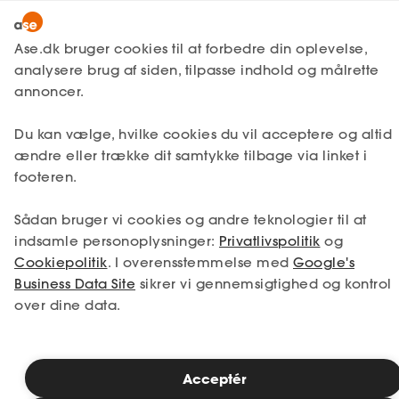
Snak med en rådgiver
Ase.dk bruger cookies til at forbedre din oplevelse,
analysere brug af siden, tilpasse indhold og målrette
annoncer.
1. Din situation
Du kan vælge, hvilke cookies du vil acceptere og altid
Vælg den situation, der passer bedst til dig.
ændre eller trække dit samtykke tilbage via linket i
footeren.
Jeg er i job
Jeg er ledig
Sådan bruger vi cookies og andre teknologier til at
Jeg er selvstændig
Jeg studerer
indsamle personoplysninger:
Privatlivspolitik
og
Cookiepolitik
. I overensstemmelse med
Google's
Business Data Site
sikrer vi gennemsigtighed og kontrol
over dine data.
Se priser
Acceptér
2. Valg af medlemskab