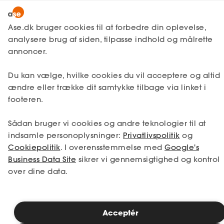
Snak med en rådgiver
Ase.dk bruger cookies til at forbedre din oplevelse,
analysere brug af siden, tilpasse indhold og målrette
annoncer.
1. Din situation
Du kan vælge, hvilke cookies du vil acceptere og altid
Vælg den situation, der passer bedst til dig.
ændre eller trække dit samtykke tilbage via linket i
footeren.
Jeg er i job
Jeg er ledig
Sådan bruger vi cookies og andre teknologier til at
Jeg er selvstændig
Jeg studerer
indsamle personoplysninger:
Privatlivspolitik
og
Cookiepolitik
. I overensstemmelse med
Google's
Business Data Site
sikrer vi gennemsigtighed og kontrol
over dine data.
Se priser
Acceptér
2. Valg af medlemskab