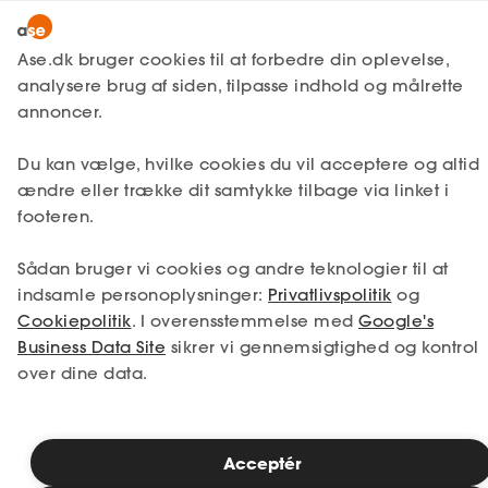
Snak med en rådgiver
Ase.dk bruger cookies til at forbedre din oplevelse,
analysere brug af siden, tilpasse indhold og målrette
annoncer.
1. Din situation
Du kan vælge, hvilke cookies du vil acceptere og altid
Vælg den situation, der passer bedst til dig.
ændre eller trække dit samtykke tilbage via linket i
footeren.
Jeg er i job
Jeg er ledig
Sådan bruger vi cookies og andre teknologier til at
Jeg er selvstændig
Jeg studerer
indsamle personoplysninger:
Privatlivspolitik
og
Cookiepolitik
. I overensstemmelse med
Google's
Business Data Site
sikrer vi gennemsigtighed og kontrol
over dine data.
Se priser
Acceptér
2. Valg af medlemskab