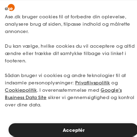
Snak med en rådgiver
Ase.dk bruger cookies til at forbedre din oplevelse,
analysere brug af siden, tilpasse indhold og målrette
annoncer.
1. Din situation
Du kan vælge, hvilke cookies du vil acceptere og altid
Vælg den situation, der passer bedst til dig.
ændre eller trække dit samtykke tilbage via linket i
footeren.
Jeg er i job
Jeg er ledig
Sådan bruger vi cookies og andre teknologier til at
Jeg er selvstændig
Jeg studerer
indsamle personoplysninger:
Privatlivspolitik
og
Cookiepolitik
. I overensstemmelse med
Google's
Business Data Site
sikrer vi gennemsigtighed og kontrol
over dine data.
Se priser
Acceptér
2. Valg af medlemskab