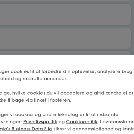
bet
Nej
uger cookies til at forbedre din oplevelse, analysere brug 
indhold og målrette annoncer.
lge, hvilke cookies du vil acceptere og altid ændre elle
Næste
Nej
ke tilbage via linket i footeren.
 få fradrag og dagpenge.
ger vi cookies og andre teknologier til at indsamle
mskab må deles mellem a-kassen og fagforeningen (hvis jeg
lysninger:
Privatlivspolitik
og
Cookiepolitik
. I overensstem
min tilladelse – og så får jeg den absolut bedste hjælp.
Næste
le's Business Data Site
sikrer vi gennemsigtighed og kontr