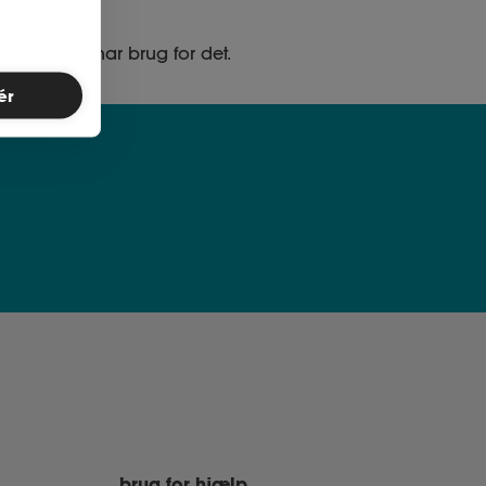
ed, når du har brug for det.
ér
brug for hjælp