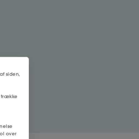
af siden,
r trække
melse
ol over