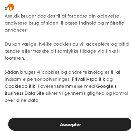
Snak med en rådgiver
Ase.dk bruger cookies til at forbedre din oplevelse,
analysere brug af siden, tilpasse indhold og målrette
annoncer.
1. Din situation
Du kan vælge, hvilke cookies du vil acceptere og altid
Vælg den situation, der passer bedst til dig.
ændre eller trække dit samtykke tilbage via linket i
footeren.
Jeg er i job
Jeg er ledig
Sådan bruger vi cookies og andre teknologier til at
Jeg er selvstændig
Jeg studerer
indsamle personoplysninger:
Privatlivspolitik
og
Cookiepolitik
. I overensstemmelse med
Google's
Business Data Site
sikrer vi gennemsigtighed og kontrol
over dine data.
Se priser
Acceptér
2. Valg af medlemskab