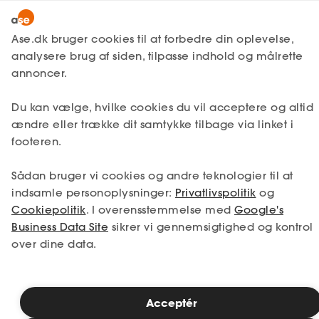
Snak med en rådgiver
Ase.dk bruger cookies til at forbedre din oplevelse,
analysere brug af siden, tilpasse indhold og målrette
annoncer.
1. Din situation
Du kan vælge, hvilke cookies du vil acceptere og altid
Vælg den situation, der passer bedst til dig.
ændre eller trække dit samtykke tilbage via linket i
footeren.
Jeg er i job
Jeg er ledig
Sådan bruger vi cookies og andre teknologier til at
Jeg er selvstændig
Jeg studerer
indsamle personoplysninger:
Privatlivspolitik
og
Cookiepolitik
. I overensstemmelse med
Google's
Business Data Site
sikrer vi gennemsigtighed og kontrol
over dine data.
Se priser
Acceptér
2. Valg af medlemskab