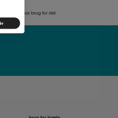
ed, når du har brug for det.
ér
brug for hjælp