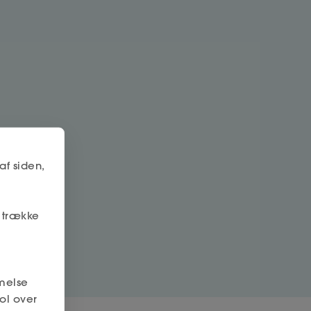
af siden,
r trække
melse
ol over