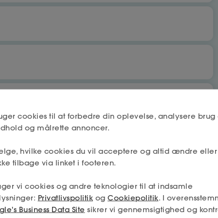
bet
Nej
uger cookies til at forbedre din oplevelse, analysere brug 
indhold og målrette annoncer.
lge, hvilke cookies du vil acceptere og altid ændre elle
Næste
Nej
ke tilbage via linket i footeren.
 få fradrag og dagpenge.
ger vi cookies og andre teknologier til at indsamle
mskab må deles mellem a-kassen og fagforeningen (hvis jeg
lysninger:
Privatlivspolitik
og
Cookiepolitik
. I overensstem
min tilladelse – og så får jeg den absolut bedste hjælp.
Næste
le's Business Data Site
sikrer vi gennemsigtighed og kontr