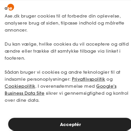
Snak med en rådgiver
Ase.dk bruger cookies til at forbedre din oplevelse,
analysere brug af siden, tilpasse indhold og målrette
annoncer.
1. Din situation
Du kan vælge, hvilke cookies du vil acceptere og altid
Vælg den situation, der passer bedst til dig.
ændre eller trække dit samtykke tilbage via linket i
footeren.
Jeg er i job
Jeg er ledig
Sådan bruger vi cookies og andre teknologier til at
Jeg er selvstændig
Jeg studerer
indsamle personoplysninger:
Privatlivspolitik
og
Cookiepolitik
. I overensstemmelse med
Google's
Business Data Site
sikrer vi gennemsigtighed og kontrol
over dine data.
Se priser
Acceptér
2. Valg af medlemskab