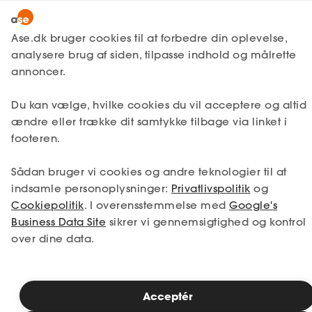
Snak med en rådgiver
Ase.dk bruger cookies til at forbedre din oplevelse,
analysere brug af siden, tilpasse indhold og målrette
annoncer.
1. Din situation
Du kan vælge, hvilke cookies du vil acceptere og altid
Vælg den situation, der passer bedst til dig.
ændre eller trække dit samtykke tilbage via linket i
footeren.
Jeg er i job
Jeg er ledig
Sådan bruger vi cookies og andre teknologier til at
Jeg er selvstændig
Jeg studerer
indsamle personoplysninger:
Privatlivspolitik
og
Cookiepolitik
. I overensstemmelse med
Google's
Business Data Site
sikrer vi gennemsigtighed og kontrol
over dine data.
Se priser
Acceptér
2. Valg af medlemskab