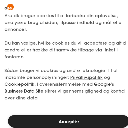
Snak med en rådgiver
Ase.dk bruger cookies til at forbedre din oplevelse,
analysere brug af siden, tilpasse indhold og målrette
annoncer.
1. Din situation
Du kan vælge, hvilke cookies du vil acceptere og altid
Vælg den situation, der passer bedst til dig.
ændre eller trække dit samtykke tilbage via linket i
footeren.
Jeg er i job
Jeg er ledig
Sådan bruger vi cookies og andre teknologier til at
Jeg er selvstændig
Jeg studerer
indsamle personoplysninger:
Privatlivspolitik
og
Cookiepolitik
. I overensstemmelse med
Google's
Business Data Site
sikrer vi gennemsigtighed og kontrol
over dine data.
Se priser
Acceptér
2. Valg af medlemskab