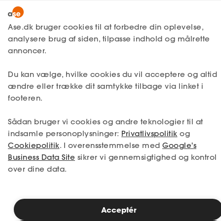
Snak med en rådgiver
Ase.dk bruger cookies til at forbedre din oplevelse,
analysere brug af siden, tilpasse indhold og målrette
annoncer.
1. Din situation
Du kan vælge, hvilke cookies du vil acceptere og altid
Vælg den situation, der passer bedst til dig.
ændre eller trække dit samtykke tilbage via linket i
footeren.
Jeg er i job
Jeg er ledig
Sådan bruger vi cookies og andre teknologier til at
Jeg er selvstændig
Jeg studerer
indsamle personoplysninger:
Privatlivspolitik
og
Cookiepolitik
. I overensstemmelse med
Google's
Business Data Site
sikrer vi gennemsigtighed og kontrol
over dine data.
Se priser
Acceptér
2. Valg af medlemskab