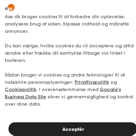
Snak med en rådgiver
Ase.dk bruger cookies til at forbedre din oplevelse,
analysere brug af siden, tilpasse indhold og målrette
annoncer.
1. Din situation
Du kan vælge, hvilke cookies du vil acceptere og altid
Vælg den situation, der passer bedst til dig.
ændre eller trække dit samtykke tilbage via linket i
footeren.
Jeg er i job
Jeg er ledig
Sådan bruger vi cookies og andre teknologier til at
Jeg er selvstændig
Jeg studerer
indsamle personoplysninger:
Privatlivspolitik
og
Cookiepolitik
. I overensstemmelse med
Google's
Business Data Site
sikrer vi gennemsigtighed og kontrol
over dine data.
Se priser
Acceptér
2. Valg af medlemskab