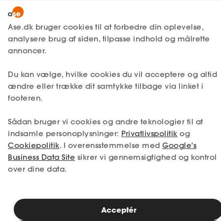
Snak med en rådgiver
Ase.dk bruger cookies til at forbedre din oplevelse,
analysere brug af siden, tilpasse indhold og målrette
annoncer.
1. Din situation
Du kan vælge, hvilke cookies du vil acceptere og altid
Vælg den situation, der passer bedst til dig.
ændre eller trække dit samtykke tilbage via linket i
footeren.
Jeg er i job
Jeg er ledig
Sådan bruger vi cookies og andre teknologier til at
Jeg er selvstændig
Jeg studerer
indsamle personoplysninger:
Privatlivspolitik
og
Cookiepolitik
. I overensstemmelse med
Google's
Business Data Site
sikrer vi gennemsigtighed og kontrol
over dine data.
Se priser
Acceptér
2. Valg af medlemskab