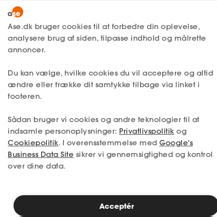
Snak med en rådgiver
Ase.dk bruger cookies til at forbedre din oplevelse,
analysere brug af siden, tilpasse indhold og målrette
annoncer.
1. Din situation
Du kan vælge, hvilke cookies du vil acceptere og altid
Vælg den situation, der passer bedst til dig.
ændre eller trække dit samtykke tilbage via linket i
footeren.
Jeg er i job
Jeg er ledig
Sådan bruger vi cookies og andre teknologier til at
Jeg er selvstændig
Jeg studerer
indsamle personoplysninger:
Privatlivspolitik
og
Cookiepolitik
. I overensstemmelse med
Google's
Business Data Site
sikrer vi gennemsigtighed og kontrol
over dine data.
Se priser
Acceptér
2. Valg af medlemskab