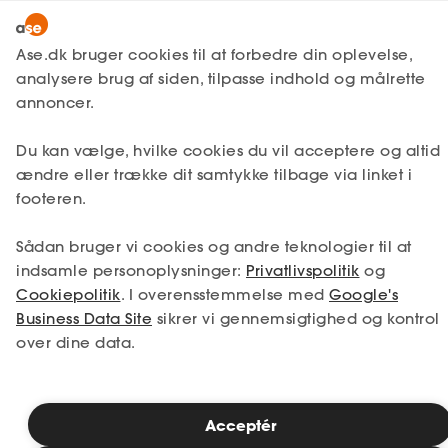
Snak med en rådgiver
Ase.dk bruger cookies til at forbedre din oplevelse,
analysere brug af siden, tilpasse indhold og målrette
annoncer.
1. Din situation
Du kan vælge, hvilke cookies du vil acceptere og altid
Vælg den situation, der passer bedst til dig.
ændre eller trække dit samtykke tilbage via linket i
footeren.
Jeg er i job
Jeg er ledig
Sådan bruger vi cookies og andre teknologier til at
Jeg er selvstændig
Jeg studerer
indsamle personoplysninger:
Privatlivspolitik
og
Cookiepolitik
. I overensstemmelse med
Google's
Business Data Site
sikrer vi gennemsigtighed og kontrol
over dine data.
Se priser
Acceptér
2. Valg af medlemskab