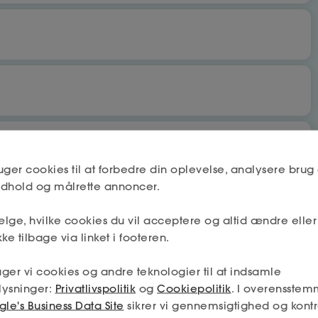
bet
Nej
uger cookies til at forbedre din oplevelse, analysere brug 
indhold og målrette annoncer.
lge, hvilke cookies du vil acceptere og altid ændre elle
Næste
Nej
ke tilbage via linket i footeren.
 få fradrag og dagpenge.
ger vi cookies og andre teknologier til at indsamle
mskab må deles mellem a-kassen og fagforeningen (hvis jeg
lysninger:
Privatlivspolitik
og
Cookiepolitik
. I overensstem
min tilladelse – og så får jeg den absolut bedste hjælp.
Næste
le's Business Data Site
sikrer vi gennemsigtighed og kontr