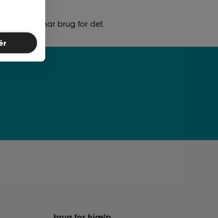
ed, når du har brug for det.
ér
brug for hjælp