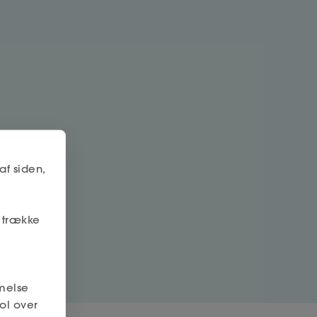
af siden,
r trække
melse
ol over