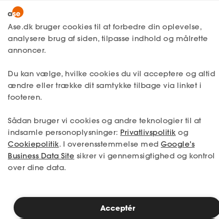
Snak med en rådgiver
Ase.dk bruger cookies til at forbedre din oplevelse,
analysere brug af siden, tilpasse indhold og målrette
annoncer.
1. Din situation
Du kan vælge, hvilke cookies du vil acceptere og altid
Vælg den situation, der passer bedst til dig.
ændre eller trække dit samtykke tilbage via linket i
footeren.
Jeg er i job
Jeg er ledig
Sådan bruger vi cookies og andre teknologier til at
Jeg er selvstændig
Jeg studerer
indsamle personoplysninger:
Privatlivspolitik
og
Cookiepolitik
. I overensstemmelse med
Google's
Business Data Site
sikrer vi gennemsigtighed og kontrol
over dine data.
Se priser
Acceptér
2. Valg af medlemskab