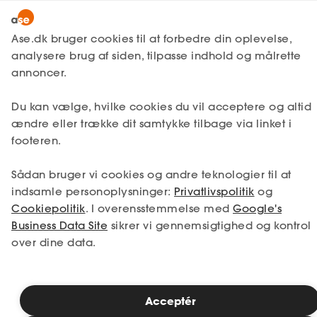
Snak med en rådgiver
Ase.dk bruger cookies til at forbedre din oplevelse,
analysere brug af siden, tilpasse indhold og målrette
annoncer.
1. Din situation
Du kan vælge, hvilke cookies du vil acceptere og altid
Vælg den situation, der passer bedst til dig.
ændre eller trække dit samtykke tilbage via linket i
footeren.
Jeg er i job
Jeg er ledig
Sådan bruger vi cookies og andre teknologier til at
Jeg er selvstændig
Jeg studerer
indsamle personoplysninger:
Privatlivspolitik
og
Cookiepolitik
. I overensstemmelse med
Google's
Business Data Site
sikrer vi gennemsigtighed og kontrol
over dine data.
Se priser
Acceptér
2. Valg af medlemskab