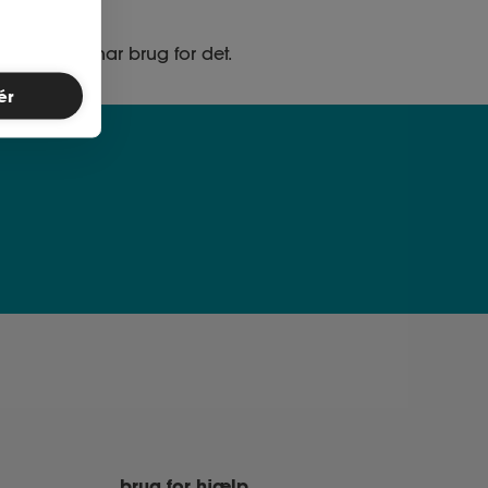
ed, når du har brug for det.
ér
brug for hjælp