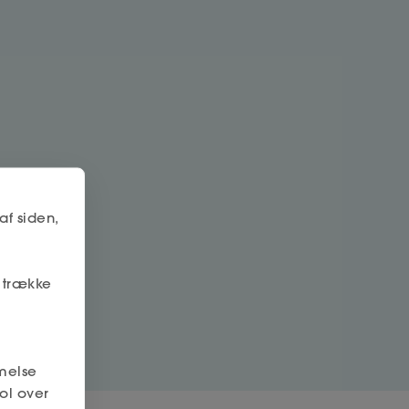
af siden,
r trække
melse
ol over